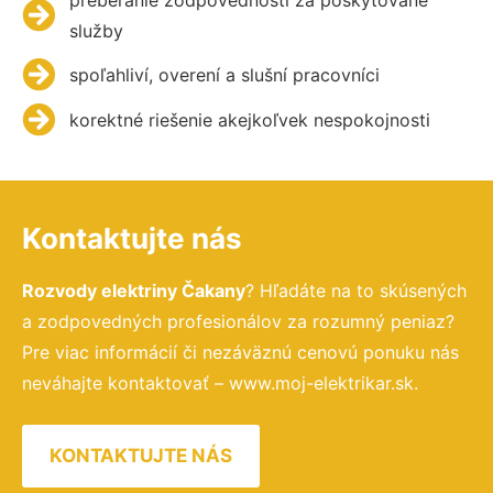
služby
spoľahliví, overení a slušní pracovníci
korektné riešenie akejkoľvek nespokojnosti
Kontaktujte nás
Rozvody elektriny Čakany
? Hľadáte na to skúsených
a zodpovedných profesionálov za rozumný peniaz?
Pre viac informácií či nezáväznú cenovú ponuku nás
neváhajte kontaktovať – www.moj-elektrikar.sk.
KONTAKTUJTE NÁS