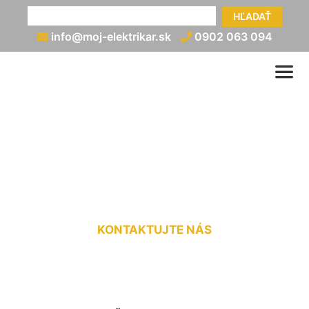
HĽADAŤ
info@moj-elektrikar.sk
0902 063 094
Rozvod elektrickej energie
Čakany
KONTAKTUJTE NÁS