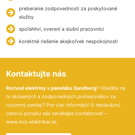
preberanie zodpovednosti za poskytované
služby
spoľahliví, overení a slušní pracovníci
korektné riešenie akejkoľvek nespokojnosti
Kontaktujte nás
Rozvod elektriny v paneláku Sandberg
? Hľadáte na
to skúsených a zodpovedných profesionálov za
rozumný peniaz? Pre viac informácií či nezáväznú
cenovú ponuku nás neváhajte kontaktovať –
www.moj-elektrikar.sk.