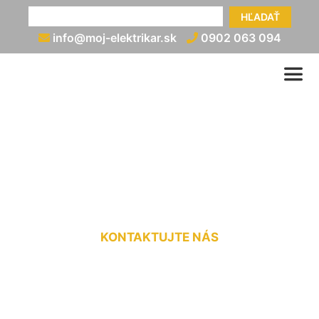
HĽADAŤ
info@moj-elektrikar.sk
0902 063 094
Rozvod elektriny v
paneláku Sandberg
KONTAKTUJTE NÁS