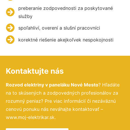
preberanie zodpovednosti za poskytované
služby
spoľahliví, overení a slušní pracovníci
korektné riešenie akejkoľvek nespokojnosti
Kontaktujte nás
Rozvod elektriny v paneláku Nové Mesto
? Hľadáte
na to skúsených a zodpovedných profesionálov za
rozumný peniaz? Pre viac informácií či nezáväznú
cenovú ponuku nás neváhajte kontaktovať –
www.moj-elektrikar.sk.