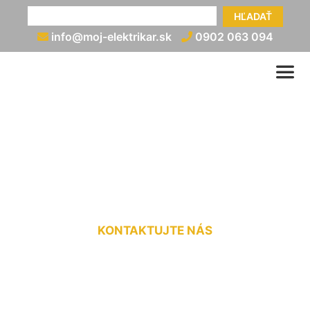
HĽADAŤ
info@moj-elektrikar.sk
0902 063 094
Rozvod elektriny v
paneláku Hviezdoslavov
KONTAKTUJTE NÁS