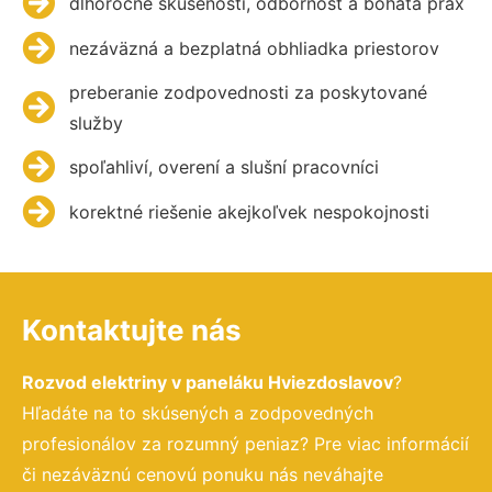
dlhoročné skúsenosti, odbornosť a bohatá prax
nezáväzná a bezplatná obhliadka priestorov
preberanie zodpovednosti za poskytované
služby
spoľahliví, overení a slušní pracovníci
korektné riešenie akejkoľvek nespokojnosti
Kontaktujte nás
Rozvod elektriny v paneláku Hviezdoslavov
?
Hľadáte na to skúsených a zodpovedných
profesionálov za rozumný peniaz? Pre viac informácií
či nezáväznú cenovú ponuku nás neváhajte