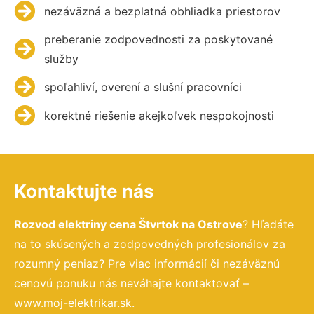
nezáväzná a bezplatná obhliadka priestorov
preberanie zodpovednosti za poskytované
služby
spoľahliví, overení a slušní pracovníci
korektné riešenie akejkoľvek nespokojnosti
Kontaktujte nás
Rozvod elektriny cena Štvrtok na Ostrove
? Hľadáte
na to skúsených a zodpovedných profesionálov za
rozumný peniaz? Pre viac informácií či nezáväznú
cenovú ponuku nás neváhajte kontaktovať –
www.moj-elektrikar.sk.