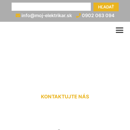
HĽADAŤ
info@moj-elektrikar.sk
0902 063 094
Rozvod elektriny cena
Štvrtok na Ostrove
KONTAKTUJTE NÁS