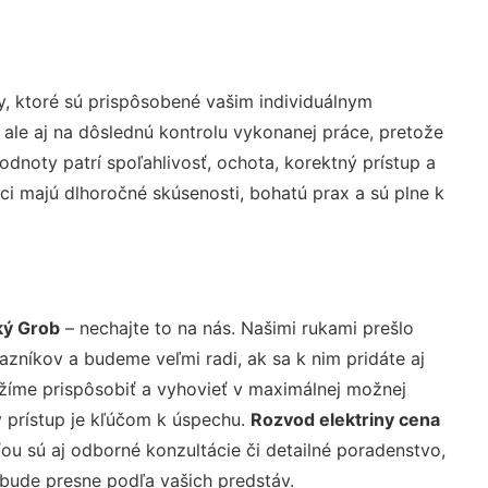
, ktoré sú prispôsobené vašim individuálnym
 ale aj na dôslednú kontrolu vykonanej práce, pretože
noty patrí spoľahlivosť, ochota, korektný prístup a
i majú dlhoročné skúsenosti, bohatú prax a sú plne k
ký Grob
– nechajte to na nás. Našimi rukami prešlo
níkov a budeme veľmi radi, ak sa k nim pridáte aj
žíme prispôsobiť a vyhovieť v maximálnej možnej
 prístup je kľúčom k úspechu.
Rozvod elektriny cena
u sú aj odborné konzultácie či detailné poradenstvo,
 bude presne podľa vašich predstáv.