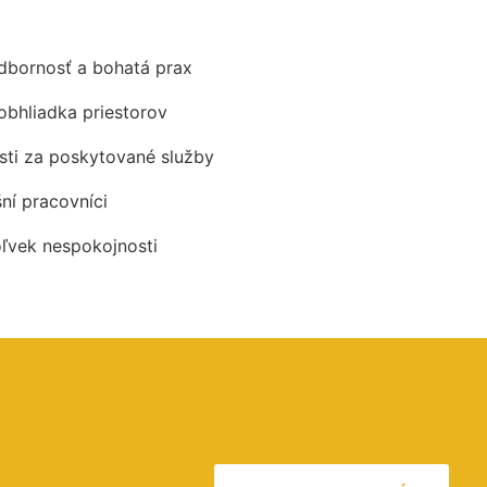
odbornosť a bohatá prax
obhliadka priestorov
ti za poskytované služby
šní pracovníci
oľvek nespokojnosti