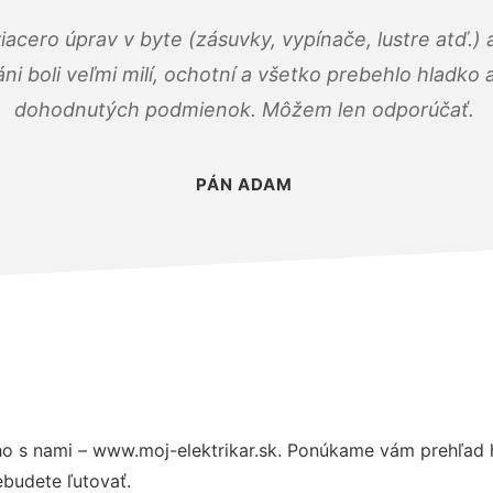
viacero úprav v byte (zásuvky, vypínače, lustre atď.
áni boli veľmi milí, ochotní a všetko prebehlo hladko
dohodnutých podmienok. Môžem len odporúčať.
PÁN ADAM
o s nami – www.moj-elektrikar.sk. Ponúkame vám prehľad h
budete ľutovať.