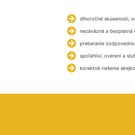
dlhoročné skúsenosti, 
nezáväzná a bezplatná 
preberanie zodpovednos
spoľahliví, overení a slu
korektné riešenie akejk