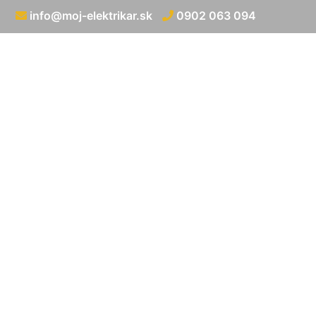
info@moj-elektrikar.sk
0902 063 094
Rozvod ele