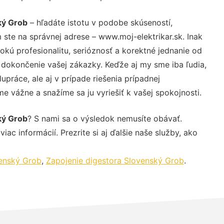
ký Grob
– hľadáte istotu v podobe skúseností,
 ste na správnej adrese – www.moj-elektrikar.sk. Inak
ú profesionalitu, serióznosť a korektné jednanie od
dokončenie vašej zákazky. Keďže aj my sme iba ľudia,
upráce, ale aj v prípade riešenia prípadnej
e vážne a snažíme sa ju vyriešiť k vašej spokojnosti.
ký Grob
? S nami sa o výsledok nemusíte obávať.
iac informácií. Prezrite si aj ďalšie naše služby, ako
venský Grob
,
Zapojenie digestora Slovenský Grob
.