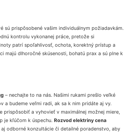
ré sú prispôsobené vašim individuálnym požiadavkám.
lednú kontrolu vykonanej práce, pretože si
ty patrí spoľahlivosť, ochota, korektný prístup a
i majú dlhoročné skúsenosti, bohatú prax a sú plne k
gg
– nechajte to na nás. Našimi rukami prešlo veľké
a budeme veľmi radi, ak sa k nim pridáte aj vy.
 prispôsobiť a vyhovieť v maximálnej možnej miere,
up je kľúčom k úspechu.
Rozvod elektriny cena
aj odborné konzultácie či detailné poradenstvo, aby