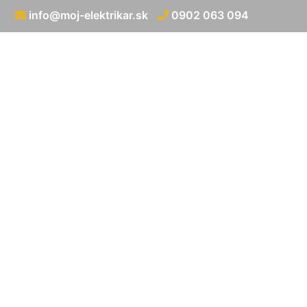
info@moj-elektrikar.sk
0902 063 094
Rozvod 