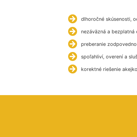
dlhoročné skúsenosti, 
nezáväzná a bezplatná 
preberanie zodpovednos
spoľahliví, overení a slu
korektné riešenie akejk