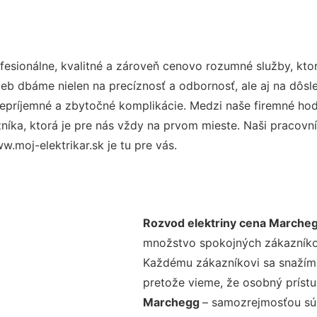
esionálne, kvalitné a zároveň cenovo rozumné služby, kto
užieb dbáme nielen na precíznosť a odbornosť, ale aj na dôs
ríjemné a zbytočné komplikácie. Medzi naše firemné hodno
ka, ktorá je pre nás vždy na prvom mieste. Naši pracovníc
.moj-elektrikar.sk je tu pre vás.
Rozvod elektriny cena Marche
množstvo spokojných zákazníkov 
Každému zákazníkovi sa snažíme
pretože vieme, že osobný príst
Marchegg
– samozrejmosťou sú 