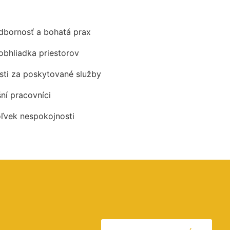
odbornosť a bohatá prax
obhliadka priestorov
ti za poskytované služby
šní pracovníci
oľvek nespokojnosti