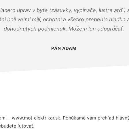
viacero úprav v byte (zásuvky, vypínače, lustre atď.
áni boli veľmi milí, ochotní a všetko prebehlo hladko
dohodnutých podmienok. Môžem len odporúčať.
PÁN ADAM
ami – www.moj-elektrikar.sk. Ponúkame vám prehľad hlavný
budete ľutovať.