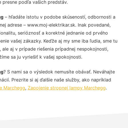
e presne podľa vašich predstáv.
gg
– hľadáte istotu v podobe skúseností, odbornosti a
nej adrese – www.moj-elektrikar.sk. Inak povedané,
nalitu, serióznosť a korektné jednanie od prvého
nie vašej zákazky. Keďže aj my sme iba ľudia, sme tu
 ale aj v prípade riešenia prípadnej nespokojnosti,
me sa ju vyriešiť k vašej spokojnosti.
gg
? S nami sa o výsledok nemusíte obávať. Neváhajte
ácií. Prezrite si aj ďalšie naše služby, ako napríklad
če Marchegg
,
Zapojenie stropnej lampy Marchegg
.