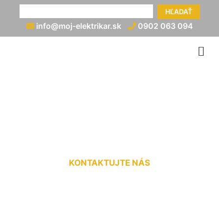
HĽADAŤ
info@moj-elektrikar.sk
0902 063 094
Rozvod elektriny cena
Hviezdoslavov
KONTAKTUJTE NÁS