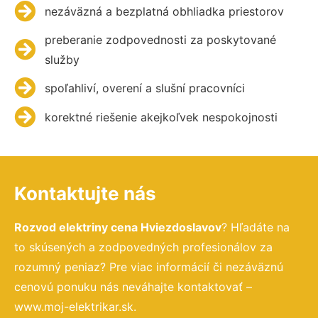
nezáväzná a bezplatná obhliadka priestorov
preberanie zodpovednosti za poskytované
služby
spoľahliví, overení a slušní pracovníci
korektné riešenie akejkoľvek nespokojnosti
Kontaktujte nás
Rozvod elektriny cena Hviezdoslavov
? Hľadáte na
to skúsených a zodpovedných profesionálov za
rozumný peniaz? Pre viac informácií či nezáväznú
cenovú ponuku nás neváhajte kontaktovať –
www.moj-elektrikar.sk.