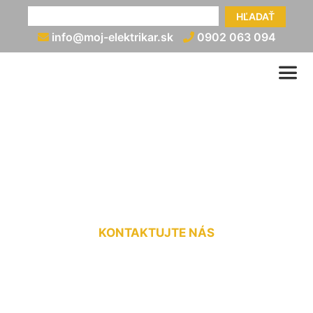
HĽADAŤ
info@moj-elektrikar.sk
0902 063 094
Rozvod elektriny cena
Gattendorf
KONTAKTUJTE NÁS