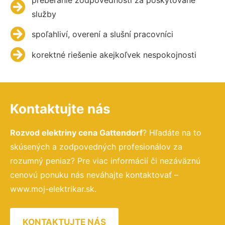
služby
spoľahliví, overení a slušní pracovníci
korektné riešenie akejkoľvek nespokojnosti
Kontaktujte nás
Rozvod elektriny cena Gattendorf
? Hľadáte na to
skúsených a zodpovedných profesionálov za
rozumný peniaz? Pre viac informácií či nezáväznú
cenovú ponuku nás neváhajte kontaktovať –
www.moj-elektrikar.sk.
KONTAKTUJTE NÁS