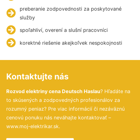
preberanie zodpovednosti za poskytované
služby
spoľahliví, overení a slušní pracovníci
korektné riešenie akejkoľvek nespokojnosti
Kontaktujte nás
Rozvod elektriny cena Deutsch Haslau
? Hľadáte na
to skúsených a zodpovedných profesionálov za
rozumný peniaz? Pre viac informácií či nezáväznú
cenovú ponuku nás neváhajte kontaktovať –
www.moj-elektrikar.sk.