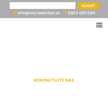
HĽADAŤ
info@moj-elektrikar.sk
0902 063 094
Rozvod elektriny cena
Deutsch Haslau
KONTAKTUJTE NÁS