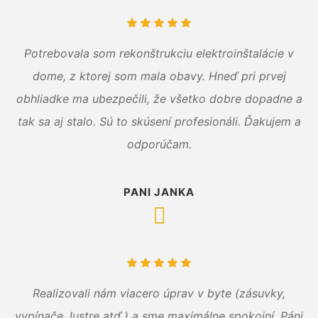
Potrebovala som rekonštrukciu elektroinštalácie v
dome, z ktorej som mala obavy. Hneď pri prvej
obhliadke ma ubezpečili, že všetko dobre dopadne a
tak sa aj stalo. Sú to skúsení profesionáli. Ďakujem a
odporúčam.
PANI JANKA
Realizovali nám viacero úprav v byte (zásuvky,
vypínače, lustre atď.) a sme maximálne spokojní. Páni