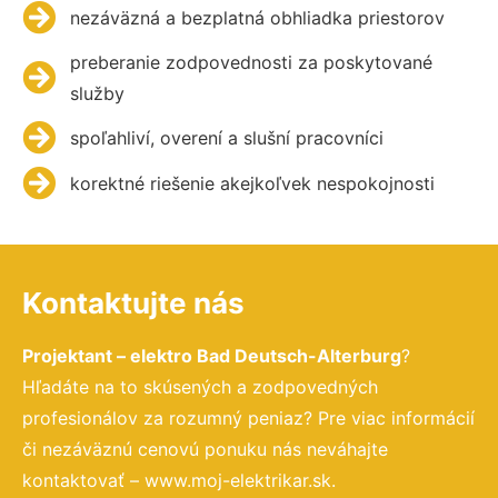
nezáväzná a bezplatná obhliadka priestorov
preberanie zodpovednosti za poskytované
služby
spoľahliví, overení a slušní pracovníci
korektné riešenie akejkoľvek nespokojnosti
Kontaktujte nás
Projektant – elektro Bad Deutsch-Alterburg
?
Hľadáte na to skúsených a zodpovedných
profesionálov za rozumný peniaz? Pre viac informácií
či nezáväznú cenovú ponuku nás neváhajte
kontaktovať – www.moj-elektrikar.sk.