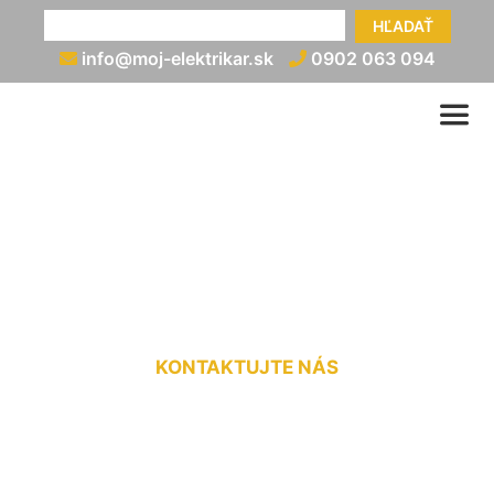
HĽADAŤ
info@moj-elektrikar.sk
0902 063 094
Elektroprojektant Bad
Deutsch-Alterburg
KONTAKTUJTE NÁS