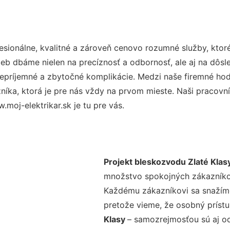
sionálne, kvalitné a zároveň cenovo rozumné služby, ktor
užieb dbáme nielen na precíznosť a odbornosť, ale aj na dôs
ríjemné a zbytočné komplikácie. Medzi naše firemné hodno
ka, ktorá je pre nás vždy na prvom mieste. Naši pracovníc
moj-elektrikar.sk je tu pre vás.
Projekt bleskozvodu Zlaté Klas
množstvo spokojných zákazníkov 
Každému zákazníkovi sa snažíme
pretože vieme, že osobný príst
Klasy
– samozrejmosťou sú aj od