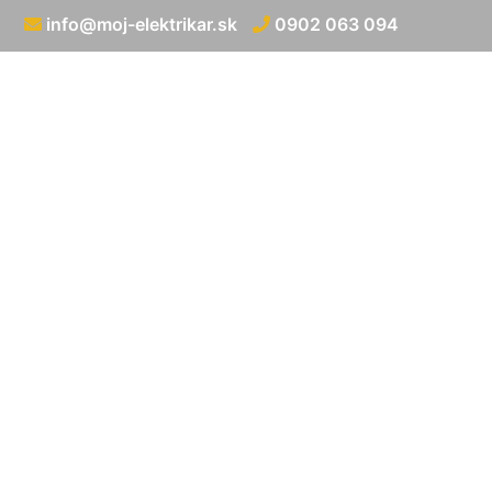
info@moj-elektrikar.sk
0902 063 094
Projekt