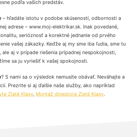
resne podľa vašich predstáv.
y
– hľadáte istotu v podobe skúseností, odbornosti a
nej adrese – www.moj-elektrikar.sk. Inak povedané,
nalitu, serióznosť a korektné jednanie od prvého
nie vašej zákazky. Keďže aj my sme iba ľudia, sme tu
 ale aj v prípade riešenia prípadnej nespokojnosti,
me sa ju vyriešiť k vašej spokojnosti.
y
? S nami sa o výsledok nemusíte obávať. Neváhajte a
ií. Prezrite si aj ďalšie naše služby, ako napríklad
te Zlaté Klasy
,
Montáž digestora Zlaté Klasy
.