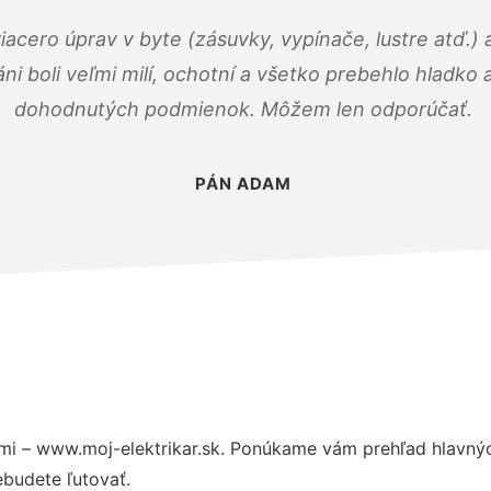
viacero úprav v byte (zásuvky, vypínače, lustre atď.
áni boli veľmi milí, ochotní a všetko prebehlo hladko
dohodnutých podmienok. Môžem len odporúčať.
PÁN ADAM
mi – www.moj-elektrikar.sk. Ponúkame vám prehľad hlavnýc
budete ľutovať.