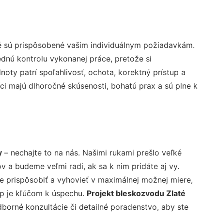
é sú prispôsobené vašim individuálnym požiadavkám.
lednú kontrolu vykonanej práce, pretože si
ty patrí spoľahlivosť, ochota, korektný prístup a
i majú dlhoročné skúsenosti, bohatú prax a sú plne k
y
– nechajte to na nás. Našimi rukami prešlo veľké
a budeme veľmi radi, ak sa k nim pridáte aj vy.
 prispôsobiť a vyhovieť v maximálnej možnej miere,
up je kľúčom k úspechu.
Projekt bleskozvodu Zlaté
borné konzultácie či detailné poradenstvo, aby ste