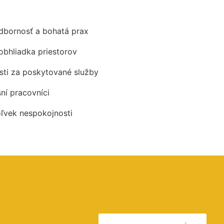
odbornosť a bohatá prax
obhliadka priestorov
ti za poskytované služby
šní pracovníci
oľvek nespokojnosti