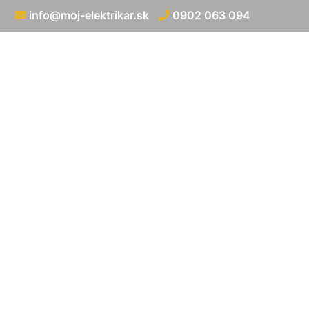
info@moj-elektrikar.sk
0902 063 094
Proj