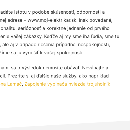
adáte istotu v podobe skúseností, odbornosti a
nej adrese – www.moj-elektrikar.sk. Inak povedané,
nalitu, serióznosť a korektné jednanie od prvého
nie vašej zákazky. Keďže aj my sme iba ľudia, sme tu
 ale aj v prípade riešenia prípadnej nespokojnosti,
me sa ju vyriešiť k vašej spokojnosti.
 nami sa o výsledok nemusíte obávať. Neváhajte a
ií. Prezrite si aj ďalšie naše služby, ako napríklad
cena Lamač
,
Zapojenie vypínača hviezda trojuholník