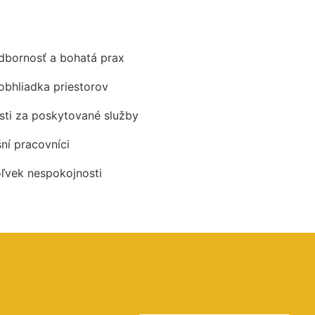
odbornosť a bohatá prax
obhliadka priestorov
ti za poskytované služby
šní pracovníci
oľvek nespokojnosti