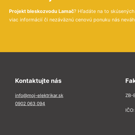
Projekt bleskozvodu Lamač
? Hľadáte na to skúsenýc
viac informácií či nezáväznú cenovú ponuku nás neváha
Kontaktujte nás
Fa
info@moj-elektrikar.sk
ZB-E
0902 063 094
IČO