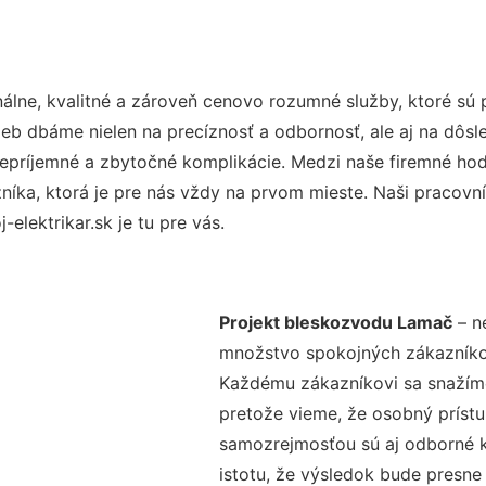
lne, kvalitné a zároveň cenovo rozumné služby, ktoré sú
užieb dbáme nielen na precíznosť a odbornosť, ale aj na dôs
ríjemné a zbytočné komplikácie. Medzi naše firemné hodno
ka, ktorá je pre nás vždy na prvom mieste. Naši pracovníc
elektrikar.sk je tu pre vás.
Projekt bleskozvodu Lamač
– ne
množstvo spokojných zákazníkov 
Každému zákazníkovi sa snažíme
pretože vieme, že osobný príst
samozrejmosťou sú aj odborné ko
istotu, že výsledok bude presne