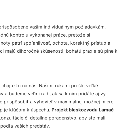
 prispôsobené vašim individuálnym požiadavkám.
lednú kontrolu vykonanej práce, pretože si
ty patrí spoľahlivosť, ochota, korektný prístup a
i majú dlhoročné skúsenosti, bohatú prax a sú plne k
chajte to na nás. Našimi rukami prešlo veľké
a budeme veľmi radi, ak sa k nim pridáte aj vy.
 prispôsobiť a vyhovieť v maximálnej možnej miere,
up je kľúčom k úspechu.
Projekt bleskozvodu Lamač
–
nzultácie či detailné poradenstvo, aby ste mali
 podľa vašich predstáv.