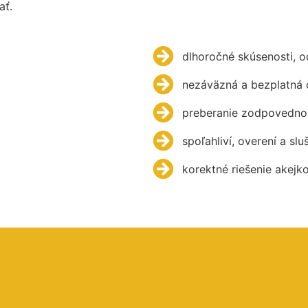
ať.
dlhoročné skúsenosti, 
nezáväzná a bezplatná 
preberanie zodpovednos
spoľahliví, overení a slu
korektné riešenie akejk