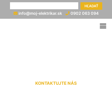
HĽADAŤ
info@moj-elektrikar.sk
0902 063 094
Projekt bleskozvodu
Krasňany
KONTAKTUJTE NÁS