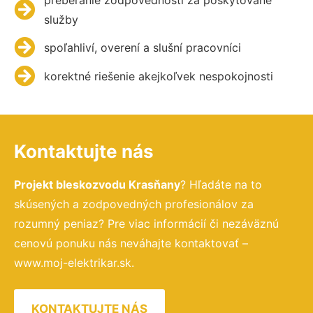
služby
spoľahliví, overení a slušní pracovníci
korektné riešenie akejkoľvek nespokojnosti
Kontaktujte nás
Projekt bleskozvodu Krasňany
? Hľadáte na to
skúsených a zodpovedných profesionálov za
rozumný peniaz? Pre viac informácií či nezáväznú
cenovú ponuku nás neváhajte kontaktovať –
www.moj-elektrikar.sk.
KONTAKTUJTE NÁS