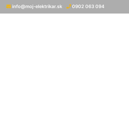
info@moj-elektrikar.sk
0902 063 094
Elektrick