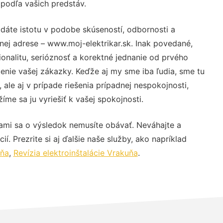
 podľa vašich predstáv.
dáte istotu v podobe skúseností, odbornosti a
nej adrese – www.moj-elektrikar.sk. Inak povedané,
nalitu, serióznosť a korektné jednanie od prvého
nie vašej zákazky. Keďže aj my sme iba ľudia, sme tu
 ale aj v prípade riešenia prípadnej nespokojnosti,
me sa ju vyriešiť k vašej spokojnosti.
ami sa o výsledok nemusíte obávať. Neváhajte a
ií. Prezrite si aj ďalšie naše služby, ako napríklad
uňa
,
Revízia elektroinštalácie Vrakuňa
.