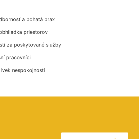
odbornosť a bohatá prax
obhliadka priestorov
ti za poskytované služby
šní pracovníci
oľvek nespokojnosti