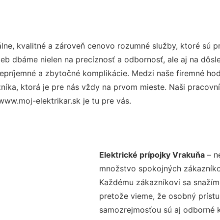
ne, kvalitné a zároveň cenovo rozumné služby, ktoré sú 
užieb dbáme nielen na precíznosť a odbornosť, ale aj na dôs
ríjemné a zbytočné komplikácie. Medzi naše firemné hodno
ka, ktorá je pre nás vždy na prvom mieste. Naši pracovníc
www.moj-elektrikar.sk je tu pre vás.
Elektrické prípojky Vrakuňa
– ne
množstvo spokojných zákazníkov 
Každému zákazníkovi sa snažíme
pretože vieme, že osobný príst
samozrejmosťou sú aj odborné ko