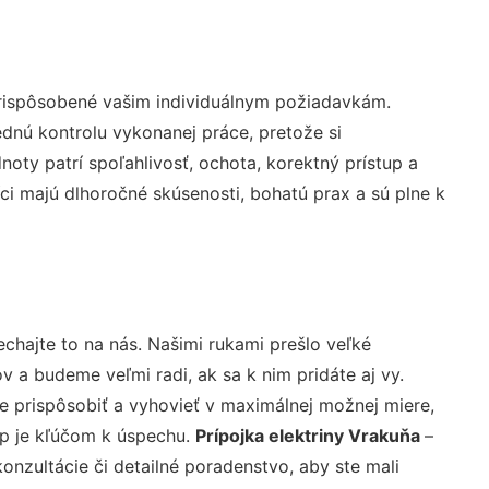
prispôsobené vašim individuálnym požiadavkám.
lednú kontrolu vykonanej práce, pretože si
ty patrí spoľahlivosť, ochota, korektný prístup a
i majú dlhoročné skúsenosti, bohatú prax a sú plne k
chajte to na nás. Našimi rukami prešlo veľké
a budeme veľmi radi, ak sa k nim pridáte aj vy.
 prispôsobiť a vyhovieť v maximálnej možnej miere,
up je kľúčom k úspechu.
Prípojka elektriny Vrakuňa
–
nzultácie či detailné poradenstvo, aby ste mali