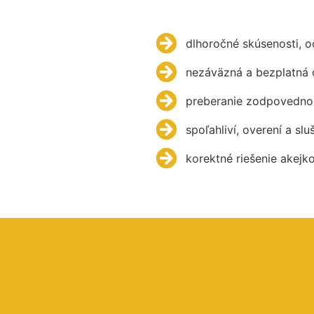
dlhoročné skúsenosti, 
nezáväzná a bezplatná 
preberanie zodpovednos
spoľahliví, overení a slu
korektné riešenie akejk