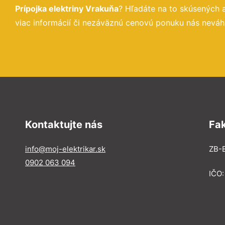
Prípojka elektriny Vrakuňa
? Hľadáte na to skúsených
viac informácií či nezáväznú cenovú ponuku nás neváha
Kontaktujte nás
Fa
info@moj-elektrikar.sk
ZB-E
0902 063 094
IČO