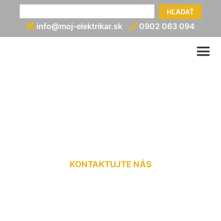
HĽADAŤ
info@moj-elektrikar.sk
0902 063 094
Elektrická prípojka na kľúč
Veľká Paka
KONTAKTUJTE NÁS