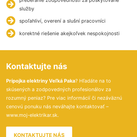
služby
spoľahliví, overení a slušní pracovníci
korektné riešenie akejkoľvek nespokojnosti
Kontaktujte nás
Prípojka elektriny Veľká Paka
? Hľadáte na to
skúsených a zodpovedných profesionálov za
rozumný peniaz? Pre viac informácií či nezáväznú
cenovú ponuku nás neváhajte kontaktovať –
www.moj-elektrikar.sk.
KONTAKTUJTE NÁS