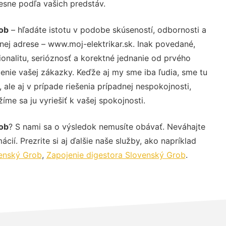
resne podľa vašich predstáv.
rob
– hľadáte istotu v podobe skúseností, odbornosti a
nej adrese – www.moj-elektrikar.sk. Inak povedané,
nalitu, serióznosť a korektné jednanie od prvého
nie vašej zákazky. Keďže aj my sme iba ľudia, sme tu
 ale aj v prípade riešenia prípadnej nespokojnosti,
me sa ju vyriešiť k vašej spokojnosti.
rob
? S nami sa o výsledok nemusíte obávať. Neváhajte
ácií. Prezrite si aj ďalšie naše služby, ako napríklad
venský Grob
,
Zapojenie digestora Slovenský Grob
.