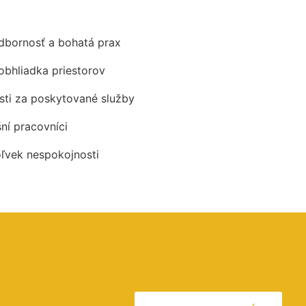
odbornosť a bohatá prax
obhliadka priestorov
ti za poskytované služby
šní pracovníci
oľvek nespokojnosti