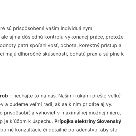
ré sú prispôsobené vašim individuálnym
 ale aj na dôslednú kontrolu vykonanej práce, pretože
noty patrí spoľahlivosť, ochota, korektný prístup a
i majú dlhoročné skúsenosti, bohatú prax a sú plne k
Grob
– nechajte to na nás. Našimi rukami prešlo veľké
a budeme veľmi radi, ak sa k nim pridáte aj vy.
 prispôsobiť a vyhovieť v maximálnej možnej miere,
up je kľúčom k úspechu.
Prípojka elektriny Slovenský
borné konzultácie či detailné poradenstvo, aby ste