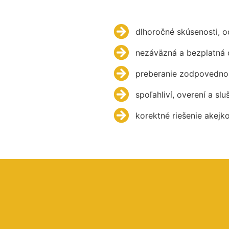
dlhoročné skúsenosti, 
nezáväzná a bezplatná 
preberanie zodpovednos
spoľahliví, overení a slu
korektné riešenie akejk