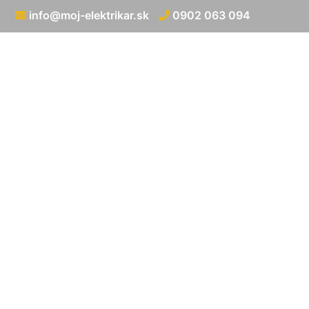
info@moj-elektrikar.sk
0902 063 094
Elektrická p