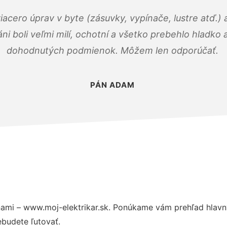
viacero úprav v byte (zásuvky, vypínače, lustre atď.
áni boli veľmi milí, ochotní a všetko prebehlo hladko
dohodnutých podmienok. Môžem len odporúčať.
PÁN ADAM
ami – www.moj-elektrikar.sk. Ponúkame vám prehľad hlavný
budete ľutovať.