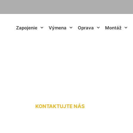
Zapojenie
Výmena
Oprava
Montáž
rípojka na kľúč Sl
KONTAKTUJTE NÁS