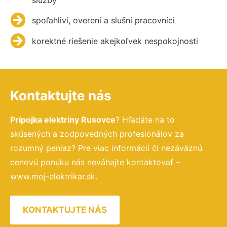
spoľahliví, overení a slušní pracovníci
korektné riešenie akejkoľvek nespokojnosti
Kontaktujte nás
Prípojka elektriny Rusovce
? Hľadáte na to
skúsených a zodpovedných profesionálov za
rozumný peniaz? Pre viac informácií či nezáväznú
cenovú ponuku nás neváhajte kontaktovať –
www.moj-elektrikar.sk.
KONTAKTUJTE NÁS