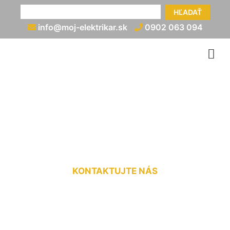
HĽADAŤ
info@moj-elektrikar.sk
0902 063 094
Elektrická prípojka na kľúč
Rusovce
KONTAKTUJTE NÁS