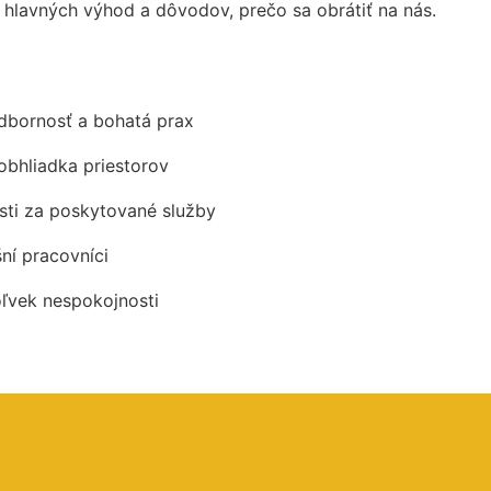
hlavných výhod a dôvodov, prečo sa obrátiť na nás.
odbornosť a bohatá prax
obhliadka priestorov
ti za poskytované služby
šní pracovníci
oľvek nespokojnosti