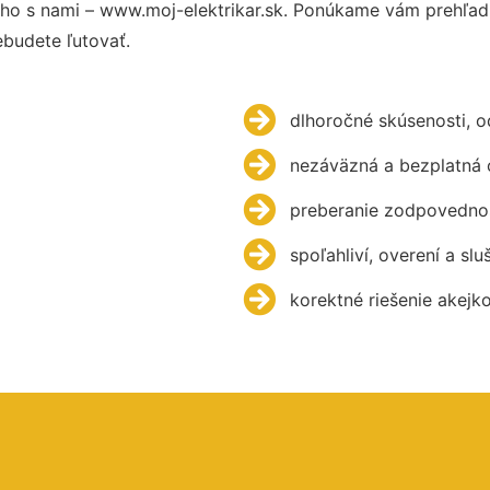
ho s nami – www.moj-elektrikar.sk. Ponúkame vám prehľad 
budete ľutovať.
dlhoročné skúsenosti, 
nezáväzná a bezplatná 
preberanie zodpovednos
spoľahliví, overení a slu
korektné riešenie akejk