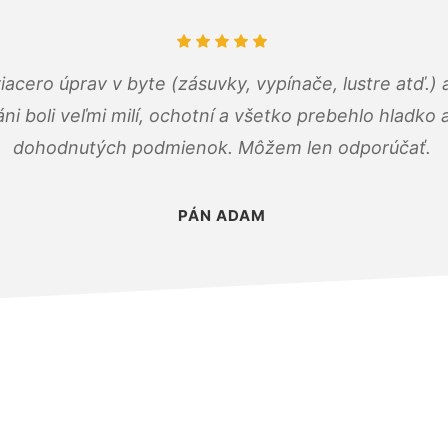
viacero úprav v byte (zásuvky, vypínače, lustre atď.
áni boli veľmi milí, ochotní a všetko prebehlo hladko
dohodnutých podmienok. Môžem len odporúčať.
PÁN ADAM