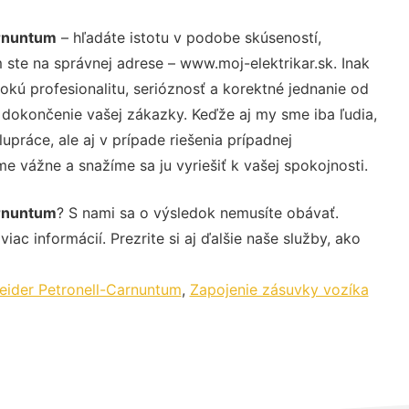
arnuntum
– hľadáte istotu v podobe skúseností,
 ste na správnej adrese – www.moj-elektrikar.sk. Inak
ú profesionalitu, serióznosť a korektné jednanie od
dokončenie vašej zákazky. Keďže aj my sme iba ľudia,
upráce, ale aj v prípade riešenia prípadnej
e vážne a snažíme sa ju vyriešiť k vašej spokojnosti.
arnuntum
? S nami sa o výsledok nemusíte obávať.
iac informácií. Prezrite si aj ďalšie naše služby, ako
eider Petronell-Carnuntum
,
Zapojenie zásuvky vozíka