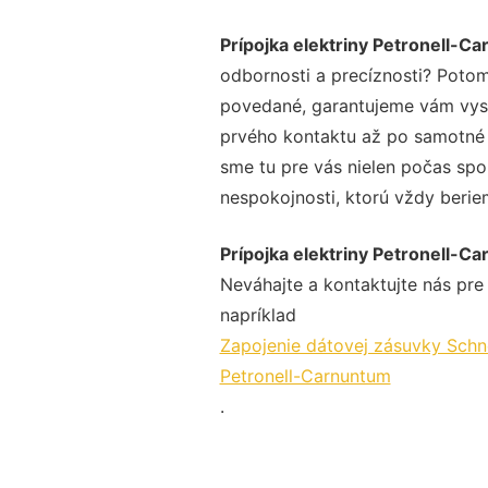
Prípojka elektriny Petronell-C
odbornosti a precíznosti? Potom
povedané, garantujeme vám vysok
prvého kontaktu až po samotné 
sme tu pre vás nielen počas spol
nespokojnosti, ktorú vždy beriem
Prípojka elektriny Petronell-C
Neváhajte a kontaktujte nás pre v
napríklad
Zapojenie dátovej zásuvky Schn
Petronell-Carnuntum
.