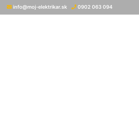
info@moj-elektrikar.sk
0902 063 094
Elektrická príp