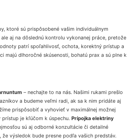
y, ktoré sú prispôsobené vašim individuálnym
 ale aj na dôslednú kontrolu vykonanej práce, pretože
noty patrí spoľahlivosť, ochota, korektný prístup a
i majú dlhoročné skúsenosti, bohatú prax a sú plne k
Carnuntum
– nechajte to na nás. Našimi rukami prešlo
níkov a budeme veľmi radi, ak sa k nim pridáte aj
žíme prispôsobiť a vyhovieť v maximálnej možnej
 prístup je kľúčom k úspechu.
Prípojka elektriny
jmosťou sú aj odborné konzultácie či detailné
u, že výsledok bude presne podľa vašich predstáv.