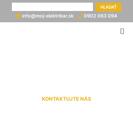
HĽADAŤ
info@moj-elektrikar.sk
0902 063 094
Elektrická prípojka na kľúč
Marianka
KONTAKTUJTE NÁS