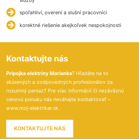
spoľahliví, overení a slušní pracovníci
korektné riešenie akejkoľvek nespokojnosti
Kontaktujte nás
Prípojka elektriny Marianka
? Hľadáte na to
skúsených a zodpovedných profesionálov za
rozumný peniaz? Pre viac informácií či nezáväznú
cenovú ponuku nás neváhajte kontaktovať –
www.moj-elektrikar.sk.
KONTAKTUJTE NÁS