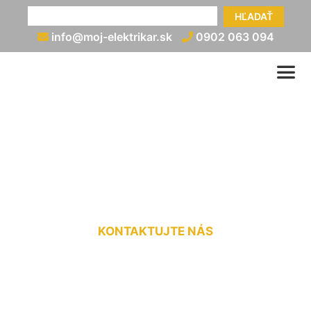
HĽADAŤ
info@moj-elektrikar.sk
0902 063 094
Elektrická prípojka na kľúč
Gattendorf
KONTAKTUJTE NÁS