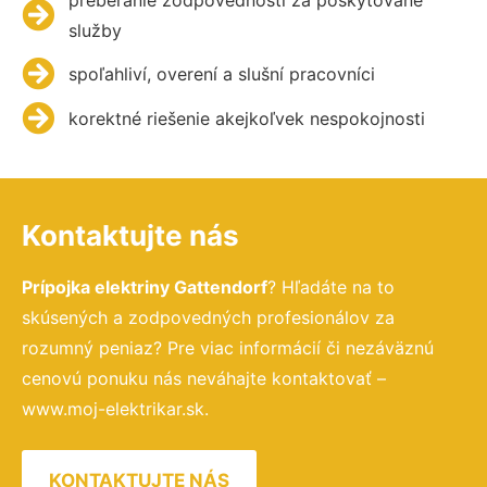
služby
spoľahliví, overení a slušní pracovníci
korektné riešenie akejkoľvek nespokojnosti
Kontaktujte nás
Prípojka elektriny Gattendorf
? Hľadáte na to
skúsených a zodpovedných profesionálov za
rozumný peniaz? Pre viac informácií či nezáväznú
cenovú ponuku nás neváhajte kontaktovať –
www.moj-elektrikar.sk.
KONTAKTUJTE NÁS