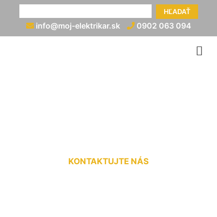
HĽADAŤ
info@moj-elektrikar.sk
0902 063 094
Elektrická prípojka na
pozemok Bernolákovo
KONTAKTUJTE NÁS