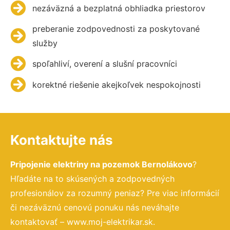
nezáväzná a bezplatná obhliadka priestorov
preberanie zodpovednosti za poskytované
služby
spoľahliví, overení a slušní pracovníci
korektné riešenie akejkoľvek nespokojnosti
Kontaktujte nás
Pripojenie elektriny na pozemok Bernolákovo
?
Hľadáte na to skúsených a zodpovedných
profesionálov za rozumný peniaz? Pre viac informácií
či nezáväznú cenovú ponuku nás neváhajte
kontaktovať – www.moj-elektrikar.sk.