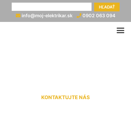
HĽADAŤ
info@moj-elektrikar.sk
0902 063 094
Prerábka elektriny v starom
dome cena Rača
KONTAKTUJTE NÁS