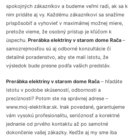
spokojných zákazníkov a budeme veľmi radi, ak sa k
nim pridáte aj vy. Každému zákazníkovi sa snažíme
prispôsobiť a vyhovieť v maximálnej možnej miere,
pretože vieme, že osobný prístup je kľúčom k
úspechu.
Prerábka elektriny v starom dome Rača
–
samozrejmosťou sú aj odborné konzultácie či
detailné poradenstvo, aby ste mali istotu, že
výsledok bude presne podľa vašich predstáv.
Prerábka elektriny v starom dome Rača
– hľadáte
istotu v podobe skúseností, odbornosti a
precíznosti? Potom ste na správnej adrese –
www.moj-elektrikar.sk. Inak povedané, garantujeme
vám vysokú profesionalitu, serióznosť a korektné
jednanie od prvého kontaktu až po samotné
dokončenie vašej zákazky. Keďže aj my sme iba