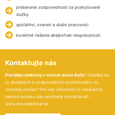
preberanie zodpovednosti za poskytované
služby
spoľahliví, overení a slušní pracovníci
korektné riešenie akejkoľvek nespokojnosti
Kontaktujte nás
Prerábka elektriny v starom dome Rača
? Hľadáte na
to skúsených a zodpovedných profesionálov za
rozumný peniaz? Pre viac informácií či nezáväznú
cenovú ponuku nás neváhajte kontaktovať –
www.moj-elektrikar.sk.