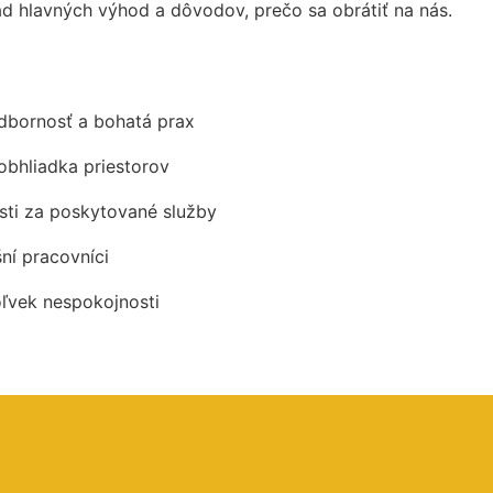
d hlavných výhod a dôvodov, prečo sa obrátiť na nás.
odbornosť a bohatá prax
obhliadka priestorov
ti za poskytované služby
šní pracovníci
oľvek nespokojnosti