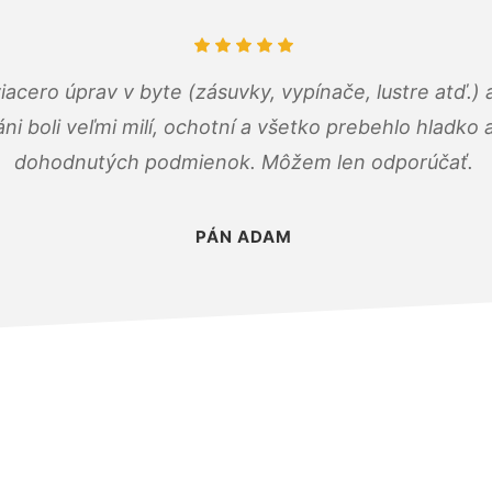
viacero úprav v byte (zásuvky, vypínače, lustre atď.
áni boli veľmi milí, ochotní a všetko prebehlo hladko
dohodnutých podmienok. Môžem len odporúčať.
PÁN ADAM