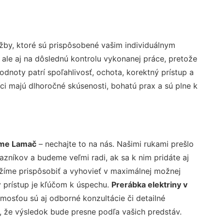
žby, ktoré sú prispôsobené vašim individuálnym
 ale aj na dôslednú kontrolu vykonanej práce, pretože
noty patrí spoľahlivosť, ochota, korektný prístup a
i majú dlhoročné skúsenosti, bohatú prax a sú plne k
ome Lamač
– nechajte to na nás. Našimi rukami prešlo
níkov a budeme veľmi radi, ak sa k nim pridáte aj
žíme prispôsobiť a vyhovieť v maximálnej možnej
 prístup je kľúčom k úspechu.
Prerábka elektriny v
mosťou sú aj odborné konzultácie či detailné
u, že výsledok bude presne podľa vašich predstáv.