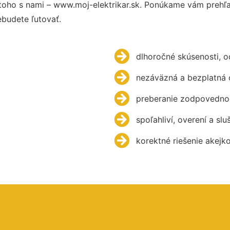
oho s nami – www.moj-elektrikar.sk. Ponúkame vám prehľa
budete ľutovať.
dlhoročné skúsenosti, 
nezáväzná a bezplatná 
preberanie zodpovednos
spoľahliví, overení a slu
korektné riešenie akejk