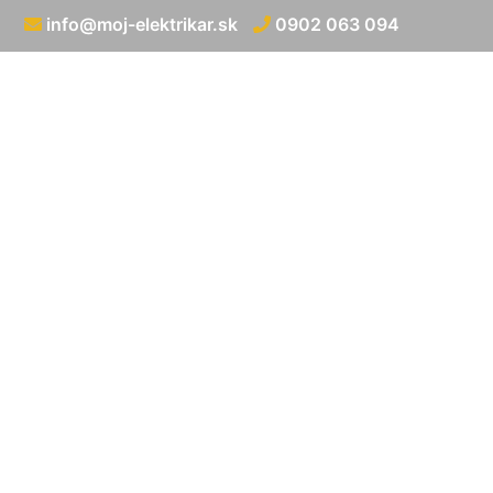
info@moj-elektrikar.sk
0902 063 094
Prerábka elek