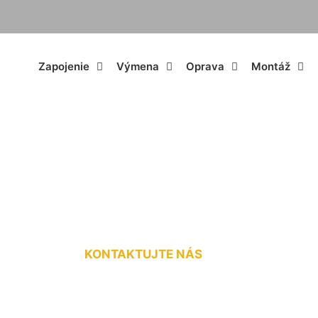
Zapojenie
Výmena
Oprava
Montáž
triny v starom do
KONTAKTUJTE NÁS