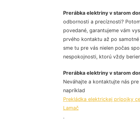
Prerábka elektriny v starom d
odbornosti a precíznosti? Potom
povedané, garantujeme vám vysok
prvého kontaktu až po samotné 
sme tu pre vás nielen počas spol
nespokojnosti, ktorú vždy beriem
Prerábka elektriny v starom d
Neváhajte a kontaktujte nás pre v
napríklad
Prekládka elektrickej prípojky 
Lamač
.