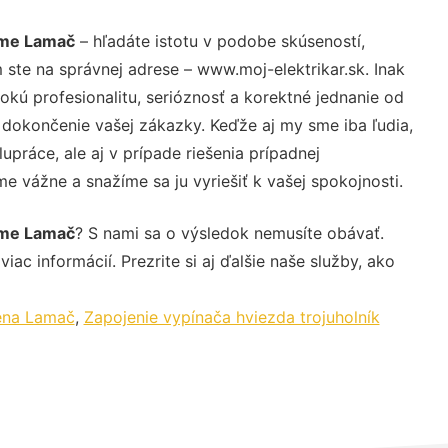
ome Lamač
– hľadáte istotu v podobe skúseností,
 ste na správnej adrese – www.moj-elektrikar.sk. Inak
ú profesionalitu, serióznosť a korektné jednanie od
dokončenie vašej zákazky. Keďže aj my sme iba ľudia,
upráce, ale aj v prípade riešenia prípadnej
e vážne a snažíme sa ju vyriešiť k vašej spokojnosti.
ome Lamač
? S nami sa o výsledok nemusíte obávať.
iac informácií. Prezrite si aj ďalšie naše služby, ako
cena Lamač
,
Zapojenie vypínača hviezda trojuholník