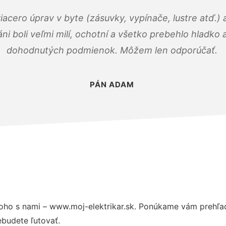
viacero úprav v byte (zásuvky, vypínače, lustre atď.
áni boli veľmi milí, ochotní a všetko prebehlo hladko
dohodnutých podmienok. Môžem len odporúčať.
PÁN ADAM
oho s nami – www.moj-elektrikar.sk. Ponúkame vám prehľad
budete ľutovať.