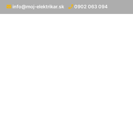
info@moj-elektrikar.sk
0902 063 094
Prerábka elek