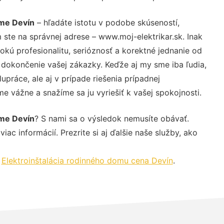
ome Devín
– hľadáte istotu v podobe skúseností,
 ste na správnej adrese – www.moj-elektrikar.sk. Inak
ú profesionalitu, serióznosť a korektné jednanie od
dokončenie vašej zákazky. Keďže aj my sme iba ľudia,
upráce, ale aj v prípade riešenia prípadnej
e vážne a snažíme sa ju vyriešiť k vašej spokojnosti.
ome Devín
? S nami sa o výsledok nemusíte obávať.
iac informácií. Prezrite si aj ďalšie naše služby, ako
,
Elektroinštalácia rodinného domu cena Devín
.