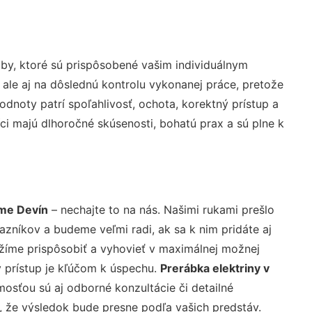
by, ktoré sú prispôsobené vašim individuálnym
 ale aj na dôslednú kontrolu vykonanej práce, pretože
noty patrí spoľahlivosť, ochota, korektný prístup a
i majú dlhoročné skúsenosti, bohatú prax a sú plne k
ome Devín
– nechajte to na nás. Našimi rukami prešlo
níkov a budeme veľmi radi, ak sa k nim pridáte aj
žíme prispôsobiť a vyhovieť v maximálnej možnej
 prístup je kľúčom k úspechu.
Prerábka elektriny v
osťou sú aj odborné konzultácie či detailné
u, že výsledok bude presne podľa vašich predstáv.