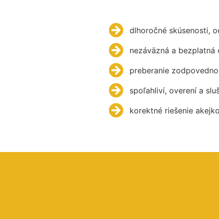
dlhoročné skúsenosti, 
nezáväzná a bezplatná 
preberanie zodpovednos
spoľahliví, overení a slu
korektné riešenie akejk