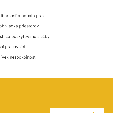
odbornosť a bohatá prax
obhliadka priestorov
ti za poskytované služby
šní pracovníci
oľvek nespokojnosti