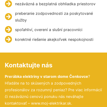
nezáväzná a bezplatná obhliadka priestorov
preberanie zodpovednosti za poskytované
služby
spoľahliví, overení a slušní pracovníci
korektné riešenie akejkoľvek nespokojnosti
Kontaktujte nás
Prerábka elektriny v starom dome Čenkovce
?
Hľadáte na to skúsených a zodpovedných
profesionálov za rozumný peniaz? Pre viac informácií
či nezáväznú cenovú ponuku nás neváhajte
kontaktovať – www.moj-elektrikar.sk.