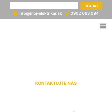
HĽADAŤ
info@moj-elektrikar.sk
0902 063 094
Prerábka elektriny v starom
dome cena Čenkovce
KONTAKTUJTE NÁS