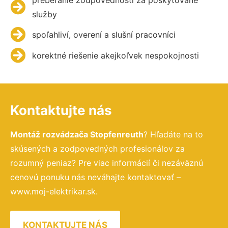
služby
spoľahliví, overení a slušní pracovníci
korektné riešenie akejkoľvek nespokojnosti
Kontaktujte nás
Montáž rozvádzača Stopfenreuth
? Hľadáte na to
skúsených a zodpovedných profesionálov za
rozumný peniaz? Pre viac informácií či nezáväznú
cenovú ponuku nás neváhajte kontaktovať –
www.moj-elektrikar.sk.
KONTAKTUJTE NÁS