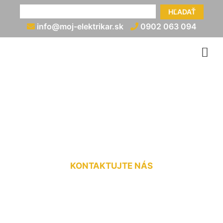
HĽADAŤ
info@moj-elektrikar.sk
0902 063 094
Montáž rozvádzača
Stopfenreuth
KONTAKTUJTE NÁS