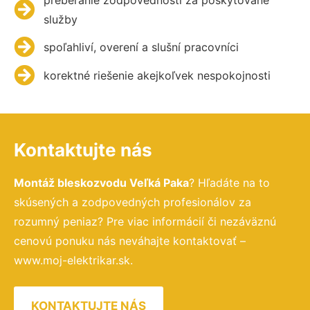
služby
spoľahliví, overení a slušní pracovníci
korektné riešenie akejkoľvek nespokojnosti
Kontaktujte nás
Montáž bleskozvodu Veľká Paka
? Hľadáte na to
skúsených a zodpovedných profesionálov za
rozumný peniaz? Pre viac informácií či nezáväznú
cenovú ponuku nás neváhajte kontaktovať –
www.moj-elektrikar.sk.
KONTAKTUJTE NÁS