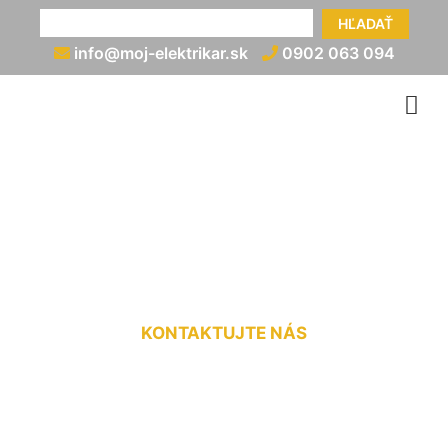
HĽADAŤ
info@moj-elektrikar.sk
0902 063 094
Montáž bleskozvodov
Veľká Paka
KONTAKTUJTE NÁS