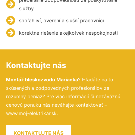
služby
spoľahliví, overení a slušní pracovníci
korektné riešenie akejkoľvek nespokojnosti
Kontaktujte nás
Montáž bleskozvodu Marianka
? Hľadáte na to
skúsených a zodpovedných profesionálov za
rozumný peniaz? Pre viac informácií či nezáväznú
cenovú ponuku nás neváhajte kontaktovať –
www.moj-elektrikar.sk.
KONTAKTUJTE NÁS