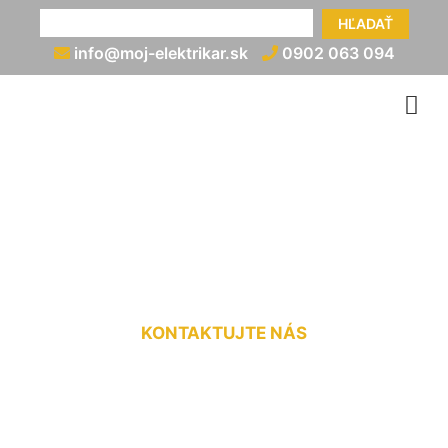
HĽADAŤ
info@moj-elektrikar.sk
0902 063 094
Montáž bleskozvodov
Marianka
KONTAKTUJTE NÁS