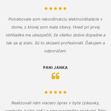
Potrebovala som rekonštrukciu elektroinštalácie v
dome, z ktorej som mala obavy. Hneď pri prvej
obhliadke ma ubezpečili, že všetko dobre dopadne a
tak sa aj stalo. Sú to skúsení profesionáli. Ďakujem a
odporúčam.
PANI JANKA
Realizovali nám viacero úprav v byte (zásuvky,
vypínače, lustre atď.) a sme maximálne spokojní. Páni