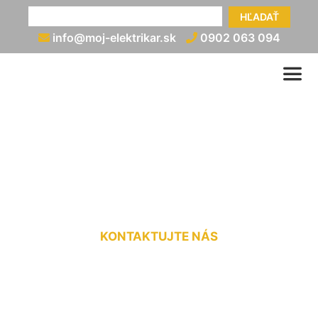
HĽADAŤ
info@moj-elektrikar.sk
0902 063 094
Elektrikár (nonstop)
Stupava
KONTAKTUJTE NÁS