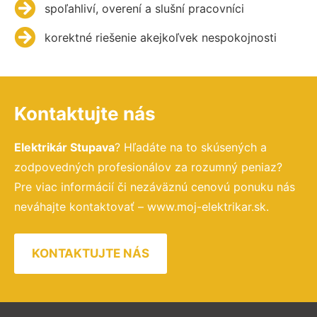
spoľahliví, overení a slušní pracovníci
korektné riešenie akejkoľvek nespokojnosti
Kontaktujte nás
Elektrikár Stupava
? Hľadáte na to skúsených a
zodpovedných profesionálov za rozumný peniaz?
Pre viac informácií či nezáväznú cenovú ponuku nás
neváhajte kontaktovať – www.moj-elektrikar.sk.
KONTAKTUJTE NÁS