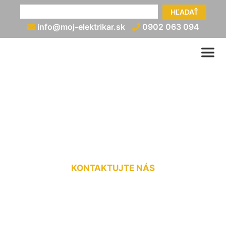
HĽADAŤ
info@moj-elektrikar.sk
0902 063 094
Elektrikár (nonstop)
Schloss Petronell
KONTAKTUJTE NÁS