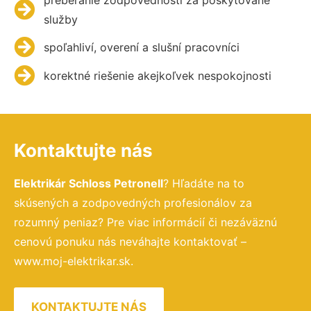
služby
spoľahliví, overení a slušní pracovníci
korektné riešenie akejkoľvek nespokojnosti
Kontaktujte nás
Elektrikár Schloss Petronell
? Hľadáte na to
skúsených a zodpovedných profesionálov za
rozumný peniaz? Pre viac informácií či nezáväznú
cenovú ponuku nás neváhajte kontaktovať –
www.moj-elektrikar.sk.
KONTAKTUJTE NÁS