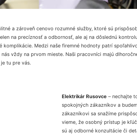
litné a zároveň cenovo rozumné služby, ktoré sú prispôso
nielen na precíznosť a odbornosť, ale aj na dôslednú kontro
komplikácie. Medzi naše firemné hodnoty patrí spoľahlivos
 nás vždy na prvom mieste. Naši pracovníci majú dlhoročné
je tu pre vás.
Elektrikár Rusovce
– nechajte t
spokojných zákazníkov a budeme 
zákazníkovi sa snažíme prispôso
vieme, že osobný prístup je kľ
sú aj odborné konzultácie či det