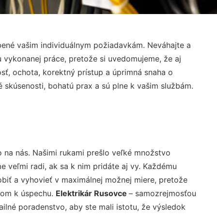
bené vašim individuálnym požiadavkám. Neváhajte a
lu vykonanej práce, pretože si uvedomujeme, že aj
ť, ochota, korektný prístup a úprimná snaha o
 skúsenosti, bohatú prax a sú plne k vašim službám.
o na nás. Našimi rukami prešlo veľké množstvo
veľmi radi, ak sa k nim pridáte aj vy. Každému
biť a vyhovieť v maximálnej možnej miere, pretože
účom k úspechu.
Elektrikár Rusovce
– samozrejmosťou
ailné poradenstvo, aby ste mali istotu, že výsledok