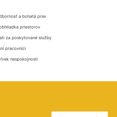
odbornosť a bohatá prax
obhliadka priestorov
ti za poskytované služby
šní pracovníci
oľvek nespokojnosti