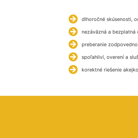
dlhoročné skúsenosti, 
nezáväzná a bezplatná 
preberanie zodpovednos
spoľahliví, overení a slu
korektné riešenie akejk