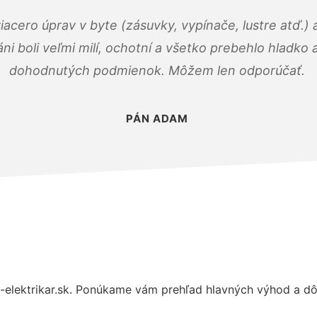
viacero úprav v byte (zásuvky, vypínače, lustre atď.
áni boli veľmi milí, ochotní a všetko prebehlo hladko
dohodnutých podmienok. Môžem len odporúčať.
PÁN ADAM
elektrikar.sk. Ponúkame vám prehľad hlavných výhod a dôv