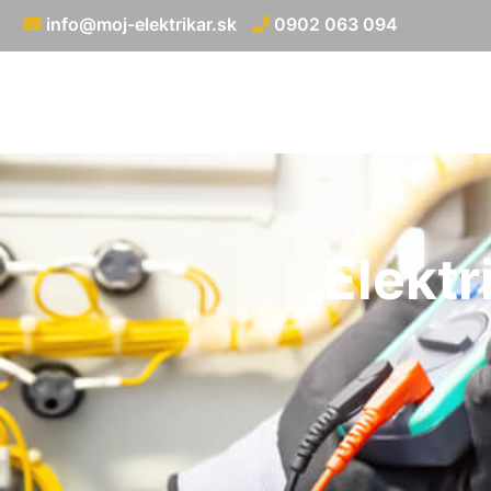
info@moj-elektrikar.sk
0902 063 094
Elektr