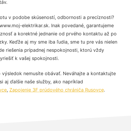
táv.
totu v podobe skúseností, odbornosti a precíznosti?
www.moj-elektrikar.sk. Inak povedané, garantujeme
óznosť a korektné jednanie od prvého kontaktu až po
y. Keďže aj my sme iba ľudia, sme tu pre vás nielen
de riešenia prípadnej nespokojnosti, ktorú vždy
riešiť k vašej spokojnosti.
o výsledok nemusíte obávať. Neváhajte a kontaktujte
 si aj ďalšie naše služby, ako napríklad
vce
,
Zapojenie 3F prúdového chrániča Rusovce
.