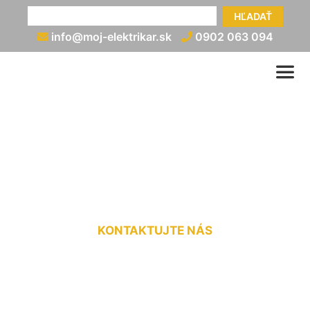
HĽADAŤ
info@moj-elektrikar.sk
0902 063 094
Elektrikár (nonstop)
Loimersdorf
KONTAKTUJTE NÁS