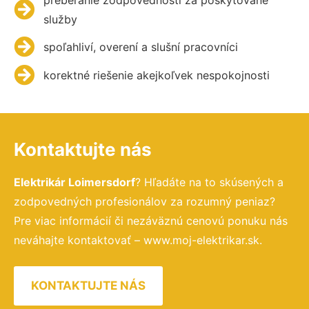
služby
spoľahliví, overení a slušní pracovníci
korektné riešenie akejkoľvek nespokojnosti
Kontaktujte nás
Elektrikár Loimersdorf
? Hľadáte na to skúsených a
zodpovedných profesionálov za rozumný peniaz?
Pre viac informácií či nezáväznú cenovú ponuku nás
neváhajte kontaktovať – www.moj-elektrikar.sk.
KONTAKTUJTE NÁS