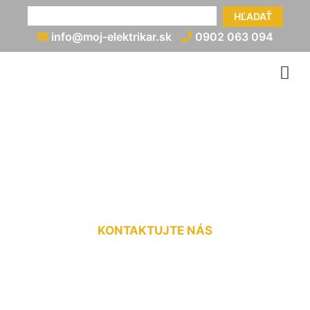
HĽADAŤ
info@moj-elektrikar.sk
0902 063 094
Cena práce elektrikára
Slovenský Grob
KONTAKTUJTE NÁS