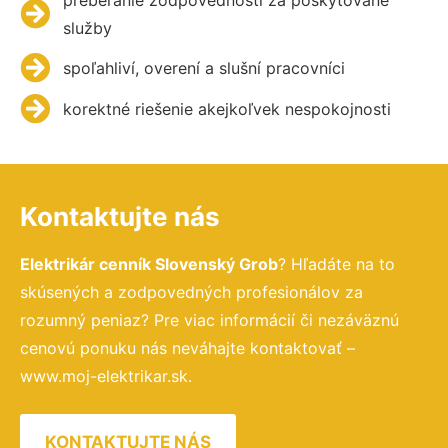
služby
spoľahliví, overení a slušní pracovníci
korektné riešenie akejkoľvek nespokojnosti
Kontaktujte nás
Elektrikár cenník Slovenský Grob
? Hľadáte na to
skúsených a zodpovedných profesionálov za
rozumný peniaz? Pre viac informácií či nezáväznú
cenovú ponuku nás neváhajte kontaktovať –
www.moj-elektrikar.sk.
KONTAKTUJTE NÁS