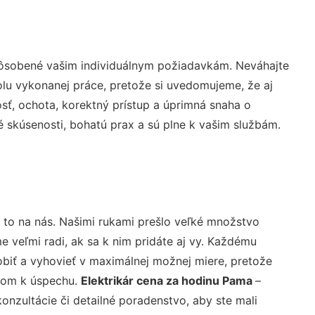
pôsobené vašim individuálnym požiadavkám. Neváhajte
rolu vykonanej práce, pretože si uvedomujeme, že aj
ť, ochota, korektný prístup a úprimná snaha o
 skúsenosti, bohatú prax a sú plne k vašim službám.
 to na nás. Našimi rukami prešlo veľké množstvo
veľmi radi, ak sa k nim pridáte aj vy. Každému
biť a vyhovieť v maximálnej možnej miere, pretože
účom k úspechu.
Elektrikár cena za hodinu Pama
–
nzultácie či detailné poradenstvo, aby ste mali