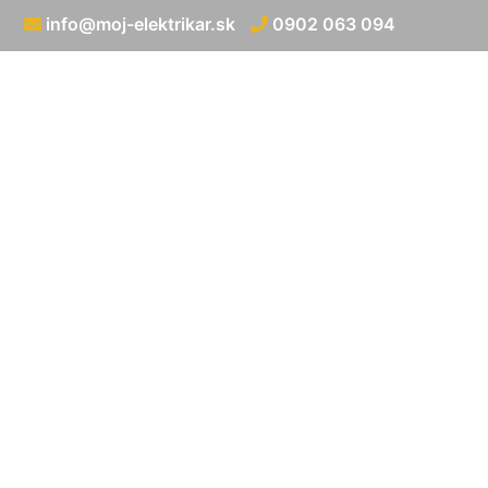
info@moj-elektrikar.sk
0902 063 094
Cena 