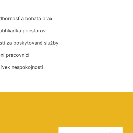
odbornosť a bohatá prax
obhliadka priestorov
ti za poskytované služby
šní pracovníci
oľvek nespokojnosti