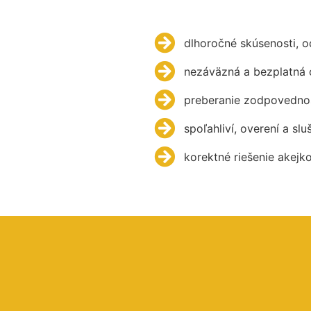
dlhoročné skúsenosti, 
nezáväzná a bezplatná 
preberanie zodpovednos
spoľahliví, overení a slu
korektné riešenie akejk