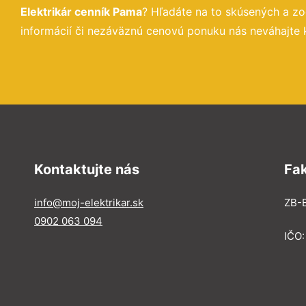
Elektrikár cenník Pama
? Hľadáte na to skúsených a z
informácií či nezáväznú cenovú ponuku nás neváhajte 
Kontaktujte nás
Fa
info@moj-elektrikar.sk
ZB-E
0902 063 094
IČO