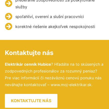
služby
spoľahliví, overení a slušní pracovníci
korektné riešenie akejkoľvek nespokojnosti
Kontaktujte nás
Elektrikár cenník Hubice
? Hľadáte na to skúsených a
zodpovedných profesionálov za rozumný peniaz?
Pre viac informácií či nezáväznú cenovú ponuku nás
neváhajte kontaktovať – www.moj-elektrikar.sk.
KONTAKTUJTE NÁS