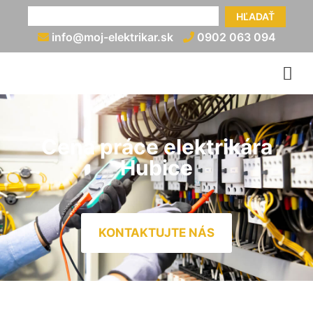
HĽADAŤ
info@moj-elektrikar.sk
0902 063 094
Cena práce elektrikára
Hubice
KONTAKTUJTE NÁS