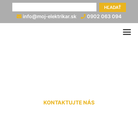
HĽADAŤ
info@moj-elektrikar.sk
0902 063 094
Cena práce elektrikára
Gattendorf
KONTAKTUJTE NÁS