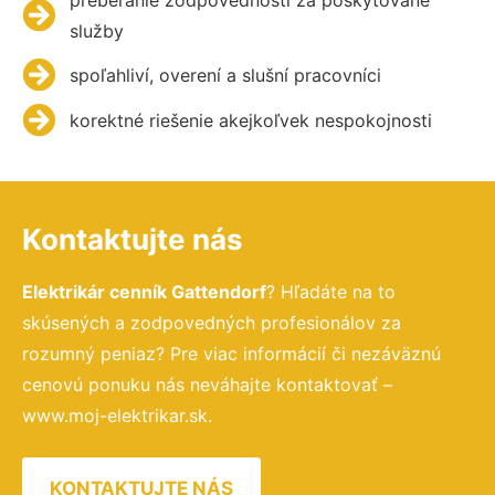
služby
spoľahliví, overení a slušní pracovníci
korektné riešenie akejkoľvek nespokojnosti
Kontaktujte nás
Elektrikár cenník Gattendorf
? Hľadáte na to
skúsených a zodpovedných profesionálov za
rozumný peniaz? Pre viac informácií či nezáväznú
cenovú ponuku nás neváhajte kontaktovať –
www.moj-elektrikar.sk.
KONTAKTUJTE NÁS