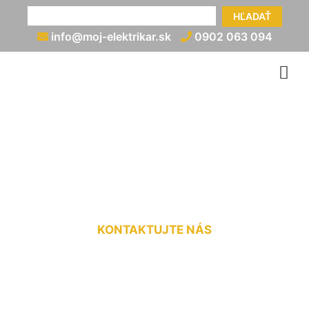
HĽADAŤ
info@moj-elektrikar.sk
0902 063 094
Cena práce elektrikára
Alžbetin dvor
KONTAKTUJTE NÁS