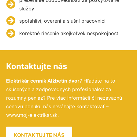
služby
spoľahliví, overení a slušní pracovníci
korektné riešenie akejkoľvek nespokojnosti
Kontaktujte nás
Elektrikár cenník Alžbetin dvor
? Hľadáte na to
skúsených a zodpovedných profesionálov za
rozumný peniaz? Pre viac informácií či nezáväznú
cenovú ponuku nás neváhajte kontaktovať –
www.moj-elektrikar.sk.
KONTAKTUJTE NÁS