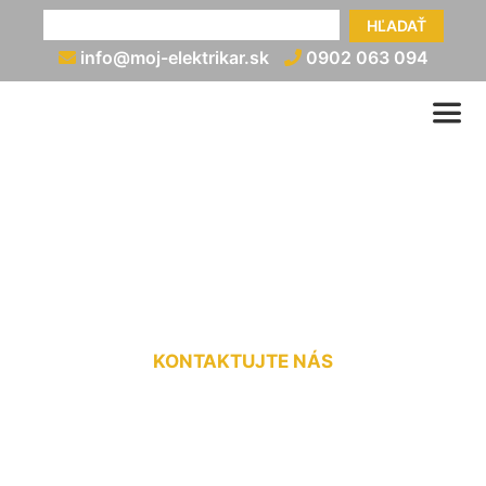
HĽADAŤ
info@moj-elektrikar.sk
0902 063 094
Elektrická prípojka na
záhradu Trnávka
KONTAKTUJTE NÁS