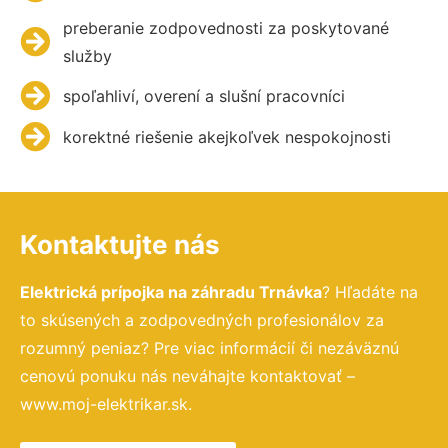
preberanie zodpovednosti za poskytované
služby
spoľahliví, overení a slušní pracovníci
korektné riešenie akejkoľvek nespokojnosti
Kontaktujte nás
Elektrická prípojka na záhradu Trnávka
? Hľadáte na
to skúsených a zodpovedných profesionálov za
rozumný peniaz? Pre viac informácií či nezáväznú
cenovú ponuku nás neváhajte kontaktovať –
www.moj-elektrikar.sk.