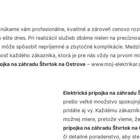
onúkame vám profesionálne, kvalitné a zároveň cenovo roz
šte dnes. Pri realizácií služieb dbáme nielen na precíznos
 môže spôsobiť nepríjemné a zbytočné komplikácie. Medzi n
osť každého zákazníka, ktorá je pre nás vždy na prvom mie
pojka na záhradu Štvrtok na Ostrove
– www.moj-elektrikar.s
Elektrická prípojka na záhradu 
prešlo veľké množstvo spokojný
pridáte aj vy. Každému zákazník
možnej miere, pretože vieme, ž
prípojka na záhradu Štvrtok na
či detailné poradenstvo, aby ste