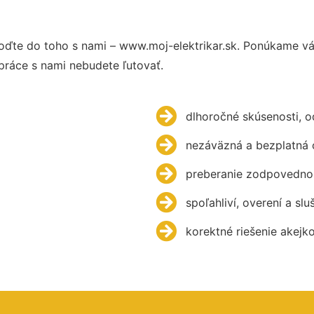
oďte do toho s nami – www.moj-elektrikar.sk. Ponúkame v
práce s nami nebudete ľutovať.
dlhoročné skúsenosti, 
nezáväzná a bezplatná 
preberanie zodpovednos
spoľahliví, overení a slu
korektné riešenie akejk