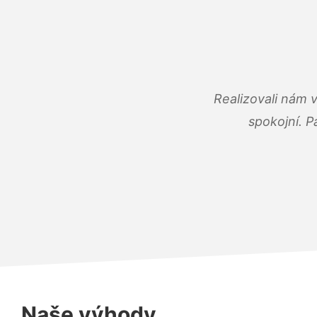
Realizovali nám 
spokojní. P
Naše výhody