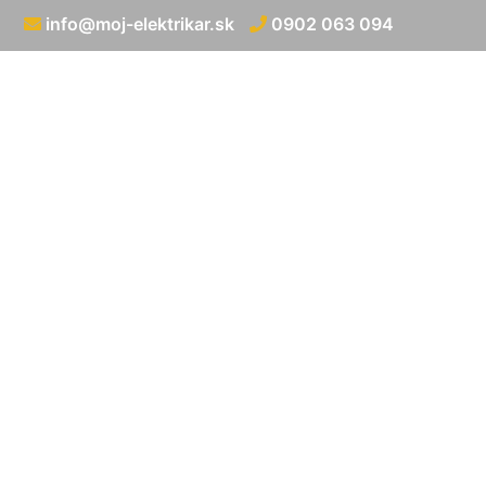
info@moj-elektrikar.sk
0902 063 094
Elektrická prípo