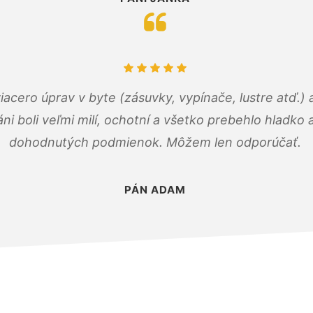
viacero úprav v byte (zásuvky, vypínače, lustre atď.
áni boli veľmi milí, ochotní a všetko prebehlo hladko
dohodnutých podmienok. Môžem len odporúčať.
PÁN ADAM