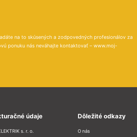
ľadáte na to skúsených a zodpovedných profesionálov za
novú ponuku nás neváhajte kontaktovať – www.moj-
kturačné údaje
Dôležité odkazy
LEKTRIK s. r. o.
O nás