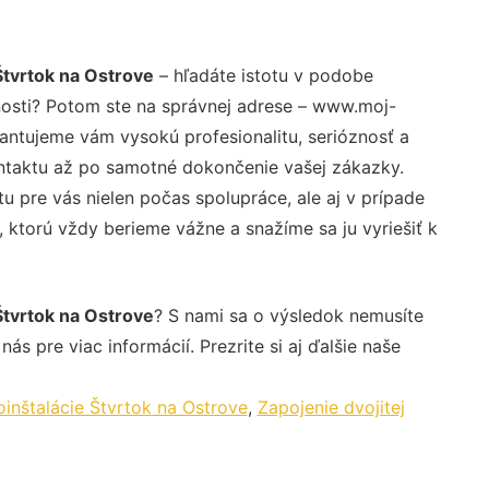
Štvrtok na Ostrove
– hľadáte istotu v podobe
nosti? Potom ste na správnej adrese – www.moj-
rantujeme vám vysokú profesionalitu, serióznosť a
ntaktu až po samotné dokončenie vašej zákazky.
u pre vás nielen počas spolupráce, ale aj v prípade
, ktorú vždy berieme vážne a snažíme sa ju vyriešiť k
Štvrtok na Ostrove
? S nami sa o výsledok nemusíte
ás pre viac informácií. Prezrite si aj ďalšie naše
inštalácie Štvrtok na Ostrove
,
Zapojenie dvojitej