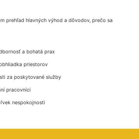
ám prehľad hlavných výhod a dôvodov, prečo sa
odbornosť a bohatá prax
obhliadka priestorov
ti za poskytované služby
šní pracovníci
oľvek nespokojnosti