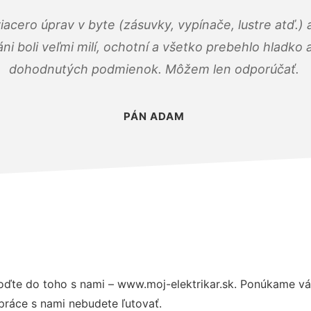
viacero úprav v byte (zásuvky, vypínače, lustre atď.
áni boli veľmi milí, ochotní a všetko prebehlo hladko
dohodnutých podmienok. Môžem len odporúčať.
PÁN ADAM
oďte do toho s nami – www.moj-elektrikar.sk. Ponúkame v
práce s nami nebudete ľutovať.