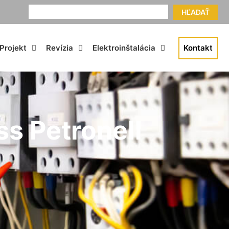
HĽADAŤ
Projekt
Revízia
Elektroinštalácia
Kontakt
ss Petronell