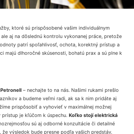
žby, ktoré sú prispôsobené vašim individuálnym
 ale aj na dôslednú kontrolu vykonanej práce, pretože
noty patrí spoľahlivosť, ochota, korektný prístup a
i majú dlhoročné skúsenosti, bohatú prax a sú plne k
 Petronell
– nechajte to na nás. Našimi rukami prešlo
níkov a budeme veľmi radi, ak sa k nim pridáte aj
žíme prispôsobiť a vyhovieť v maximálnej možnej
 prístup je kľúčom k úspechu.
Koľko stojí elektrická
ozrejmosťou sú aj odborné konzultácie či detailné
u, že výsledok bude presne podľa vašich predstáv.