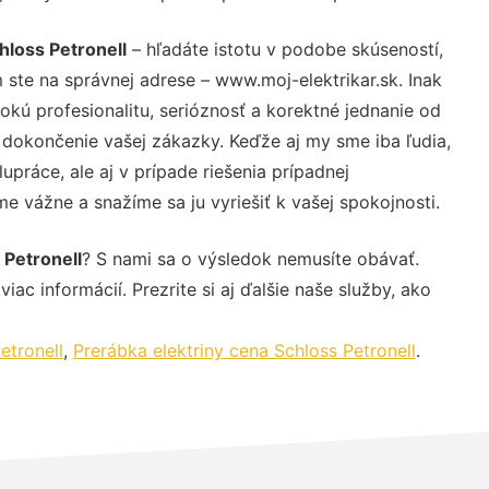
chloss Petronell
– hľadáte istotu v podobe skúseností,
 ste na správnej adrese – www.moj-elektrikar.sk. Inak
ú profesionalitu, serióznosť a korektné jednanie od
dokončenie vašej zákazky. Keďže aj my sme iba ľudia,
upráce, ale aj v prípade riešenia prípadnej
e vážne a snažíme sa ju vyriešiť k vašej spokojnosti.
 Petronell
? S nami sa o výsledok nemusíte obávať.
iac informácií. Prezrite si aj ďalšie naše služby, ako
etronell
,
Prerábka elektriny cena Schloss Petronell
.