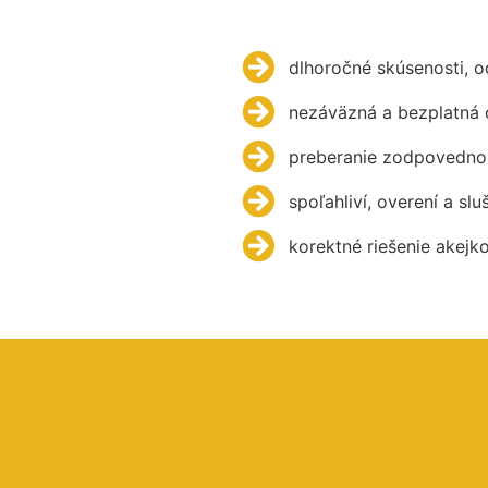
dlhoročné skúsenosti, 
nezáväzná a bezplatná 
preberanie zodpovednos
spoľahliví, overení a slu
korektné riešenie akejk