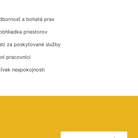
odbornosť a bohatá prax
obhliadka priestorov
ti za poskytované služby
šní pracovníci
oľvek nespokojnosti