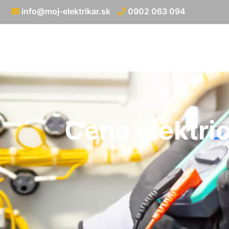
info@moj-elektrikar.sk
0902 063 094
Cena elektric