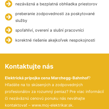
nezáväzná a bezplatná obhliadka priestorov
preberanie zodpovednosti za poskytované
služby
spoľahliví, overení a slušní pracovníci
korektné riešenie akejkoľvek nespokojnosti
Kontaktujte nás
Elektrická prípojka cena Marchegg-Bahnhof
?
Hľadáte na to skúsených a zodpovedných
profesionálov za rozumný peniaz? Pre viac informácií
či nezáväznú cenovú ponuku nás neváhajte
kontaktovať – www.moj-elektrikar.sk.