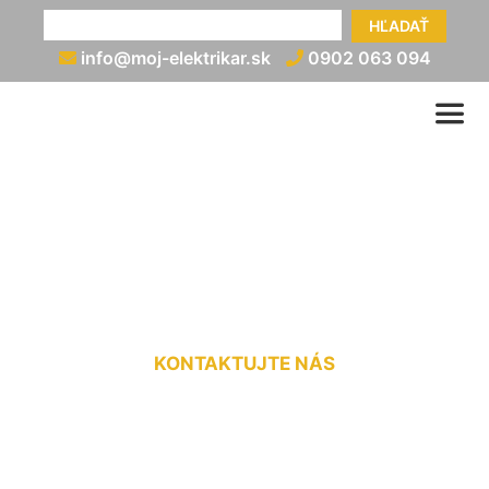
HĽADAŤ
info@moj-elektrikar.sk
0902 063 094
Cena elektrickej prípojky
Marchegg-Bahnhof
KONTAKTUJTE NÁS