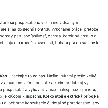
ktoré sú prispôsobené vašim individuálnym
 ale aj na dôslednú kontrolu vykonanej práce, pretože
noty patrí spoľahlivosť, ochota, korektný prístup a
i majú dlhoročné skúsenosti, bohatú prax a sú plne k
 Ves
– nechajte to na nás. Našimi rukami prešlo veľké
a budeme veľmi radi, ak sa k nim pridáte aj vy.
 prispôsobiť a vyhovieť v maximálnej možnej miere,
up je kľúčom k úspechu.
Koľko stojí elektrická prípojka
ú aj odborné konzultácie či detailné poradenstvo, aby