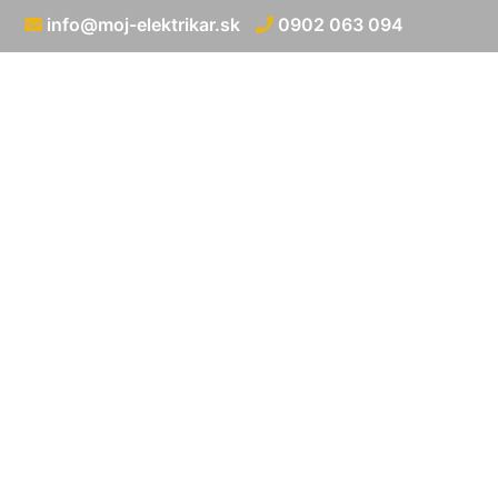
info@moj-elektrikar.sk
0902 063 094
Cena elekt