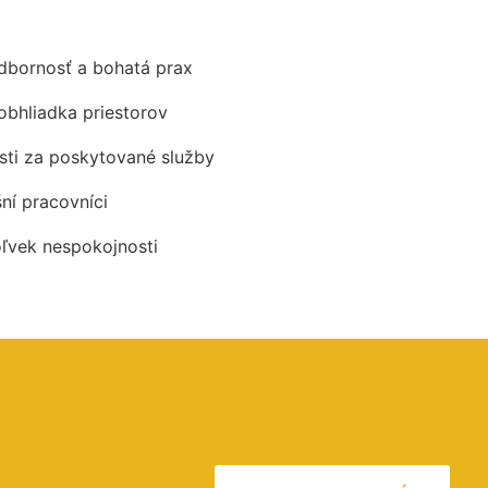
odbornosť a bohatá prax
obhliadka priestorov
ti za poskytované služby
šní pracovníci
oľvek nespokojnosti