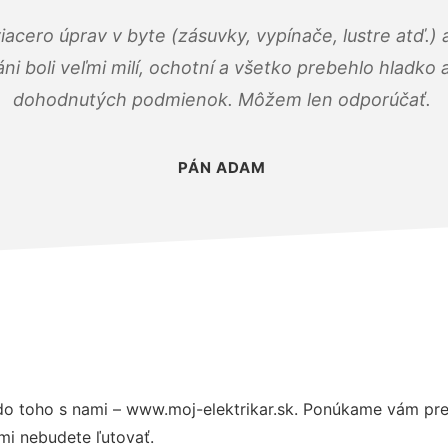
viacero úprav v byte (zásuvky, vypínače, lustre atď.
áni boli veľmi milí, ochotní a všetko prebehlo hladko
dohodnutých podmienok. Môžem len odporúčať.
PÁN ADAM
o toho s nami – www.moj-elektrikar.sk. Ponúkame vám pre
mi nebudete ľutovať.