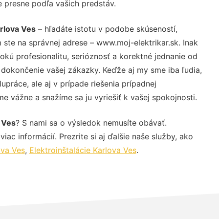
e presne podľa vašich predstáv.
arlova Ves
– hľadáte istotu v podobe skúseností,
 ste na správnej adrese – www.moj-elektrikar.sk. Inak
ú profesionalitu, serióznosť a korektné jednanie od
dokončenie vašej zákazky. Keďže aj my sme iba ľudia,
upráce, ale aj v prípade riešenia prípadnej
e vážne a snažíme sa ju vyriešiť k vašej spokojnosti.
 Ves
? S nami sa o výsledok nemusíte obávať.
iac informácií. Prezrite si aj ďalšie naše služby, ako
ova Ves
,
Elektroinštalácie Karlova Ves
.