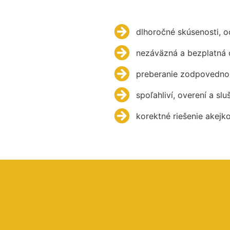
dlhoročné skúsenosti, 
nezáväzná a bezplatná 
preberanie zodpovednos
spoľahliví, overení a slu
korektné riešenie akejk