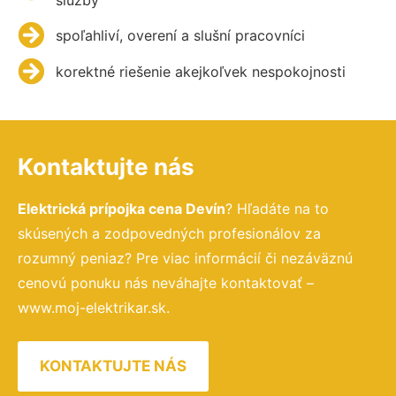
spoľahliví, overení a slušní pracovníci
korektné riešenie akejkoľvek nespokojnosti
Kontaktujte nás
Elektrická prípojka cena Devín
? Hľadáte na to
skúsených a zodpovedných profesionálov za
rozumný peniaz? Pre viac informácií či nezáväznú
cenovú ponuku nás neváhajte kontaktovať –
www.moj-elektrikar.sk.
KONTAKTUJTE NÁS