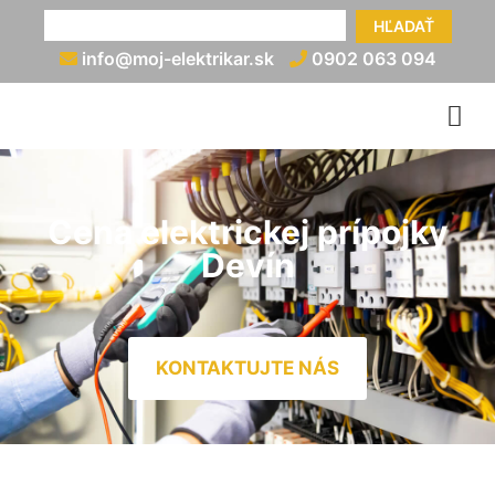
HĽADAŤ
info@moj-elektrikar.sk
0902 063 094
Cena elektrickej prípojky
Devín
KONTAKTUJTE NÁS